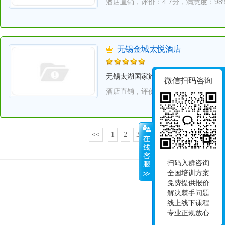
酒店直销，
评价：4.7分，
满意度：98
无锡金城太悦酒店
无锡太湖国家旅游度假区七里风光...
微信扫码咨询
酒店直销，
评价：4.6分，
满意度：97
5
<<
1
2
3
4
6
7
8
9
10
扫码入群咨询
全国培训方案
免费提供报价
© Since 2008, 南京
解决棘手问题
苏I
线上线下课程
专业正规放心