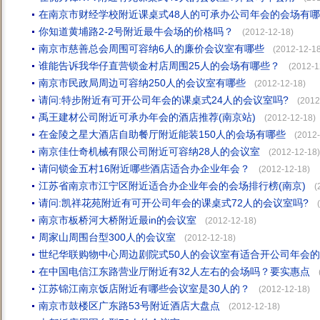
在南京市财经学校附近课桌式48人的可承办公司年会的会场有
你知道黄埔路2-2号附近最牛会场的价格吗？
(2012-12-18)
南京市慈善总会周围可容纳6人的廉价会议室有哪些
(2012-12-18
谁能告诉我华仔直营锁金村店周围25人的会场有哪些？
(2012-1
南京市民政局周边可容纳250人的会议室有哪些
(2012-12-18)
请问:特步附近有可开公司年会的课桌式24人的会议室吗?
(2012
禹王建材公司附近可承办年会的酒店推荐(南京站)
(2012-12-18)
在金陵之星大酒店自助餐厅附近能装150人的会场有哪些
(2012-
南京佳仕奇机械有限公司附近可容纳28人的会议室
(2012-12-18)
请问锁金五村16附近哪些酒店适合办企业年会？
(2012-12-18)
江苏省南京市江宁区附近适合办企业年会的会场排行榜(南京)
(
请问:凯祥花苑附近有可开公司年会的课桌式72人的会议室吗?
南京市板桥河大桥附近最in的会议室
(2012-12-18)
周家山周围台型300人的会议室
(2012-12-18)
世纪华联购物中心周边剧院式50人的会议室有适合开公司年会
在中国电信江东路营业厅附近有32人左右的会场吗？要实惠点
江苏锦江南京饭店附近有哪些会议室是30人的？
(2012-12-18)
南京市鼓楼区广东路53号附近酒店大盘点
(2012-12-18)