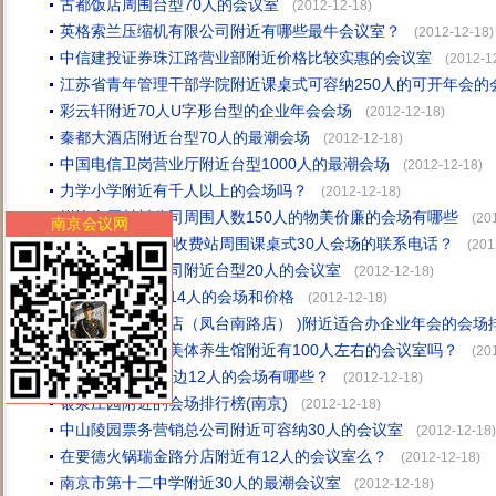
古都饭店周围台型70人的会议室
(2012-12-18)
英格索兰压缩机有限公司附近有哪些最牛会议室？
(2012-12-18)
中信建投证券珠江路营业部附近价格比较实惠的会议室
(2012-1
江苏省青年管理干部学院附近课桌式可容纳250人的可开年会的
彩云轩附近70人U字形台型的企业年会会场
(2012-12-18)
秦都大酒店附近台型70人的最潮会场
(2012-12-18)
中国电信卫岗营业厅附近台型1000人的最潮会场
(2012-12-18)
力学小学附近有千人以上的会场吗？
(2012-12-18)
锐锋金属材料公司周围人数150人的物美价廉的会场有哪些
(20
南京会议网
大家好!谁有汤山收费站周围课桌式30人会场的联系电话？
(201
多伦科技有限公司附近台型20人的会议室
(2012-12-18)
奥康周边可容纳14人的会场和价格
(2012-12-18)
南京珍宝假日饭店（凤台南路店） )附近适合办企业年会的会场排
在名角女士护肤美体养生馆附近有100人左右的会议室吗？
(20
请问:澳门豆捞周边12人的会场有哪些？
(2012-12-18)
银泉庄园附近的会场排行榜(南京)
(2012-12-18)
中山陵园票务营销总公司附近可容纳30人的会议室
(2012-12-18)
在要德火锅瑞金路分店附近有12人的会议室么？
(2012-12-18)
南京市第十二中学附近30人的最潮会议室
(2012-12-18)