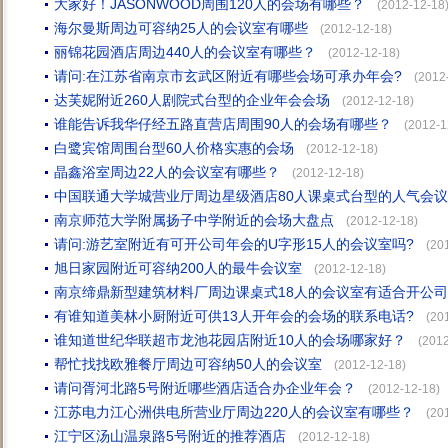
大家好！JASONWOOD周围120人的会场有哪些？
(2012-12-18
海尔曼斯周边可容纳25人的会议室有哪些
(2012-12-18)
丽锦花园酒店周边440人的会议室有哪些？
(2012-12-18)
请问:在江苏省南京市玄武区附近有哪些会场可承办年会?
(2012
达芙妮附近260人剧院式台型的企业年会会场
(2012-12-18)
谁能告诉我华仔经五路直营店周围90人的会场有哪些？
(2012-1
白鹭宾馆周围台型60人价格实惠的会场
(2012-12-18)
晶鑫浴室周边22人的会议室有哪些？
(2012-12-18)
中国联通大学城营业厅周边星级酒店80人课桌式台型的人气会
南京师范大学附属扬子中学附近的会场大盘点
(2012-12-18)
请问:游艺室附近有可开公司年会的U字形15人的会议室吗?
(20
旭日家园附近可容纳200人的最牛会议室
(2012-12-18)
南京缔鼎新型建筑材料厂周边课桌式18人的会议室有适合开公
有谁知道美林小厨附近可供13人开年会的会场的联系电话?
(20
谁知道世纪华联超市龙池花园店附近10人的会场哪家好？
(2012
帮忙找找欧雅餐厅周边可容纳50人的会议室
(2012-12-18)
请问胥河北路5号附近哪些酒店适合办企业年会？
(2012-12-18)
江苏电力江心洲供电所营业厅周边220人的会议室有哪些？
(20
江宁区汤山温泉路5号附近的推荐酒店
(2012-12-18)