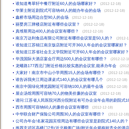
谁知道粤翠轩中餐厅附近60人的会场哪家好？
(2012-12-18)
华莱士附近剧院式可容纳48人的能办年会的会场
(2012-12-18)
鑫桥市场周边台型90人的会场
(2012-12-18)
丽婴房三牌楼店附近有哪些会议室？
(2012-12-18)
真维斯周边400人的会议室有哪些？
(2012-12-18)
南京万达利食品有限公司附近有哪些会议室是50人的？
(2012-1
谁知道江苏锦江南京饭店附近可开360人年会的会议室哪家好？
谁知道江苏省社会主义学院附近可开60人年会的会议室哪家好？
华茂国际大酒店宴会厅周边500人的会议室有哪些？
(2012-12-1
龙蟠路177西北门附近价格比较实惠的会议室,能承办年会
(2012
大家好！南京市中山小学周围15人的会场有哪些？
(2012-12-18)
谁告诉我夹江周边课桌式140人的会议室有哪几个
(2012-12-18)
南京中国绿化博览园附近可容纳100人的最牛会场
(2012-12-18)
屋企汤馆周围可容纳70人的物美价廉的会议室
(2012-12-18)
请问:江苏省人民医院河西分院附近有可办企业年会用的剧院式10
西市周围可容纳60人的廉价会议室有哪些
(2012-12-18)
中华联合财产保险公司周围30人的会议室有哪些？
(2012-12-18)
公司办年会!名家花园宾馆周边有哪些会议室是剧院式140人的？
推荐玄武区高楼门7号(近北极阁广场)附近年会规格较齐全的酒