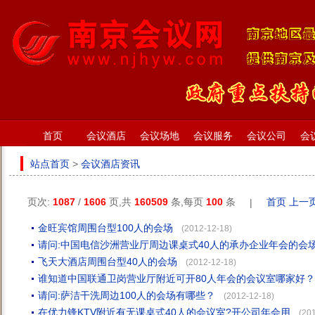
首页
会议酒店
会议场地
会议服务
会议公司
会
站点首页
>
会议酒店资讯
页次:
1087
/
1606
页,共
160509
条,每页
100
条
首页
上一
|
金旺宾馆周围台型100人的会场
(2012-12-18)
请问:中国电信沙洲营业厅周边课桌式40人的承办企业年会的会
飞天大酒店周围台型40人的会场
(2012-12-18)
谁知道中国联通卫岗营业厅附近可开80人年会的会议室哪家好？
请问:萨洁干洗周边100人的会场有哪些？
(2012-12-18)
在优力锋KTV附近有无课桌式40人的会议室?开公司年会用
(20