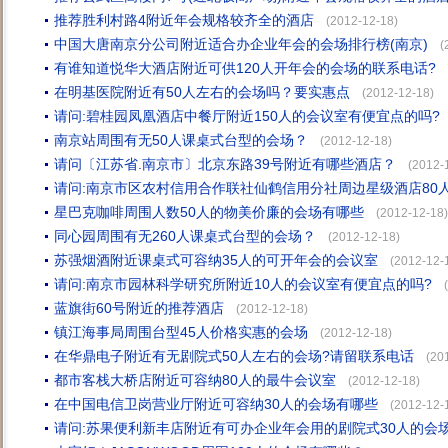
推荐胜利村路4附近年会规格较齐全的酒店
(2012-12-18)
中国大唐南京分公司附近适合办企业年会的会场排行榜(南京)
(
有谁知道悦华大酒店附近可供120人开年会的会场的联系电话?
在明基医院附近有50人左右的会场吗？要实惠点
(2012-12-18)
请问:碧桂园凤凰酒店中餐厅附近150人的会议室有便宜点的吗?
南京站周围有无50人课桌式台型的会场？
(2012-12-18)
请问〔江苏省.南京市〕北京东路39号附近有哪些酒店？
(2012-
请问:南京市区农村信用合作联社仙鹤信用分社周边星级酒店80
星巴克咖啡周围人数50人的物美价廉的会场有哪些
(2012-12-18)
同心园周围有无260人课桌式台型的会场？
(2012-12-18)
苏强烟酒附近课桌式可容纳35人的可开年会的会议室
(2012-12-
请问:南京市园林科学研究所附近10人的会议室有便宜点的吗?
蓝旗街60号附近的推荐酒店
(2012-12-18)
镇江海事局周围台型45人价格实惠的会场
(2012-12-18)
在华鼎电子附近有无剧院式50人左右的会场?请留联系电话
(20
都市客栈大桥店附近可容纳80人的最牛会议室
(2012-12-18)
在中国电信卫岗营业厅附近可容纳30人的会场有哪些
(2012-12-
请问:苏果便利新丰店附近有可办企业年会用的剧院式30人的会场