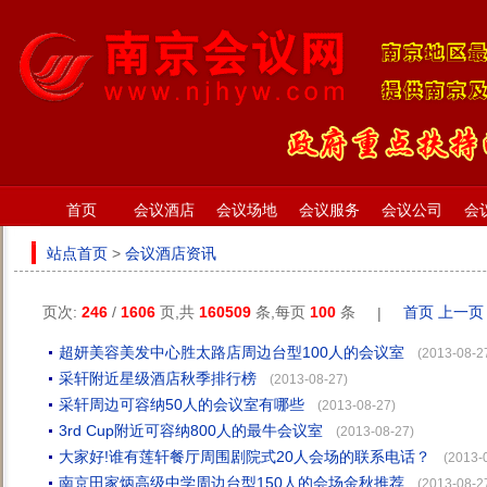
首页
会议酒店
会议场地
会议服务
会议公司
会
站点首页
>
会议酒店资讯
页次:
246
/
1606
页,共
160509
条,每页
100
条
首页
上一页
|
超妍美容美发中心胜太路店周边台型100人的会议室
(2013-08-2
采轩附近星级酒店秋季排行榜
(2013-08-27)
采轩周边可容纳50人的会议室有哪些
(2013-08-27)
3rd Cup附近可容纳800人的最牛会议室
(2013-08-27)
大家好!谁有莲轩餐厅周围剧院式20人会场的联系电话？
(2013-
南京田家炳高级中学周边台型150人的会场金秋推荐
(2013-08-2