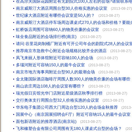
在高尔夫国际花园附近有无剧院式100人左右的会场?请留联系
南京威斯汀大酒店周围台型30人价格实惠的会议室
(2013-08-27)
世纪缘大酒店附近有哪些会议室是50人的？
(2013-08-27)
南京威斯汀大酒店停车场周边课桌式270人的会场和价格？要能
虹桥饭店周围可容纳60人的物美价廉的会议室
(2013-08-27)
味全食品附近的会场排行榜(南京)
(2013-08-27)
请问:谷里花岗制桶厂附近有可开公司年会的剧院式28人的会议室
推荐南京市急救中心附近会场规格比较齐全的酒店
(2013-08-27)
凤飞来丽人形体馆附近可容纳100人的会场
(2013-08-27)
多瑙河附近可容纳150人的最牛会议室
(2013-08-27)
南京市地方海事局附近台型90人的最潮会场
(2013-08-27)
金太隆国际酒店咖啡厅周围人数300人的物美价廉的会场有哪些
南山农庄周边108人的会议室有哪些？
(2013-08-27)
瑞光假日宾馆光华门店附近星级酒店秋季排行榜
(2013-08-27)
交行奥体支行周围台型32人价格实惠的会议室
(2013-08-27)
华东电子集团公司西大门周边台型120人的会场金秋推荐
(2013-
国展中心（南京国展招聘会F厅）附近可容纳15人的最牛会议室
面包新语附近的推荐酒店(南京站)
(2013-08-27)
飞和橡塑合金有限公司周围有无180人课桌式台型的会场？
(20