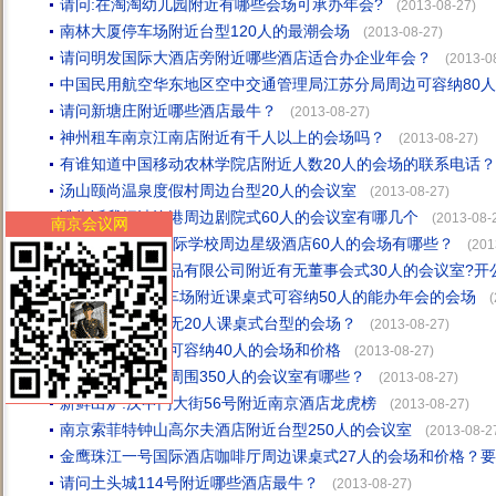
请问:在淘淘幼儿园附近有哪些会场可承办年会?
(2013-08-27)
南林大厦停车场附近台型120人的最潮会场
(2013-08-27)
请问明发国际大酒店旁附近哪些酒店适合办企业年会？
(2013-0
中国民用航空华东地区空中交通管理局江苏分局周边可容纳80
请问新塘庄附近哪些酒店最牛？
(2013-08-27)
神州租车南京江南店附近有千人以上的会场吗？
(2013-08-27)
有谁知道中国移动农林学院店附近人数20人的会场的联系电话？
汤山颐尚温泉度假村周边台型20人的会议室
(2013-08-27)
谁告诉我烟波渔港周边剧院式60人的会议室有哪几个
(2013-08-
南京会议网
请问:南京树人国际学校周边星级酒店60人的会场有哪些？
(201
在句容市乡亲饮品有限公司附近有无董事会式30人的会议室?开
年发168酒店停车场附近课桌式可容纳50人的能办年会的会场
(
新辉琴行周围有无20人课桌式台型的会场？
(2013-08-27)
玄武湖公园周边可容纳40人的会场和价格
(2013-08-27)
天京国际俱乐部周围350人的会议室有哪些？
(2013-08-27)
新鲜出炉:汉中门大街56号附近南京酒店龙虎榜
(2013-08-27)
南京索菲特钟山高尔夫酒店附近台型250人的会议室
(2013-08-2
金鹰珠江一号国际酒店咖啡厅周边课桌式27人的会场和价格？
请问土头城114号附近哪些酒店最牛？
(2013-08-27)