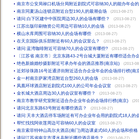
南京市公安局禄口机场分局附近剧院式可容纳30人的能办年会
南京同夏汤山连锁店附近台型190人的最潮会场
(2013-08-27)
请问:白下区建中中医院周边30人的会场有哪些？
(2013-08-27)
江苏出版印刷物资公司周边可容纳10人的会场
(2013-08-27)
横山水库周围可容纳30人的会场有哪些
(2013-08-27)
在天京国际俱乐部附近有60人的会议室么？
(2013-08-27)
请问:蓝湾咖啡附近可容纳70人的会议室有哪些?
(2013-08-27)
〔江苏省.南京市〕北京东路43-2号台城大厦附近有哪些适合办
绝色新娘婚纱摄影附近可承办年会的酒店推荐(南京站)
(2013-08
近郊珍珠路16号近通济街附近适合办企业年会的会场排行榜(南京
金一村南京萨家湾店附近台型260人的会场
(2013-08-27)
凤凰环球酒店附近剧院式100人的公司年会会议室
(2013-08-27)
金长城大酒店周边30人的会议室有哪些？
(2013-08-27)
南京市教学研究室附近适合办企业年会的会场排行榜(南京)
(20
请问北京东路63号附近有哪些酒店？
(2013-08-27)
请问:天丰大酒店停车场附近有可办企业年会用的剧院式18人的
帮忙找找阿依莲周边可容纳60人的会议室
(2013-08-27)
南京索菲特钟山高尔夫酒店(南门)周边课桌式60人的会场和价
请问江苏省南京市溧水县附近哪些酒店最牛？
(2013-08-27)