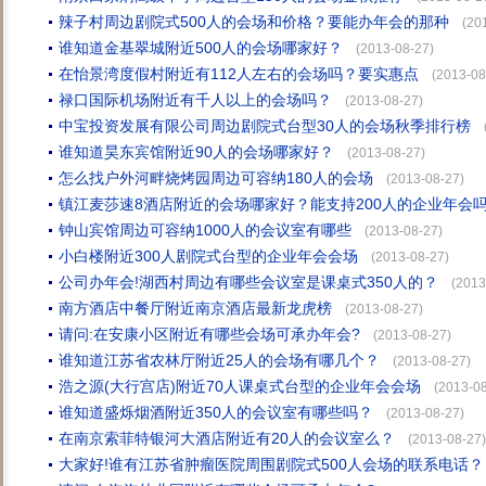
辣子村周边剧院式500人的会场和价格？要能办年会的那种
(20
谁知道金基翠城附近500人的会场哪家好？
(2013-08-27)
在怡景湾度假村附近有112人左右的会场吗？要实惠点
(2013-08
禄口国际机场附近有千人以上的会场吗？
(2013-08-27)
中宝投资发展有限公司周边剧院式台型30人的会场秋季排行榜
谁知道昊东宾馆附近90人的会场哪家好？
(2013-08-27)
怎么找户外河畔烧烤园周边可容纳180人的会场
(2013-08-27)
镇江麦莎速8酒店附近的会场哪家好？能支持200人的企业年会
钟山宾馆周边可容纳1000人的会议室有哪些
(2013-08-27)
小白楼附近300人剧院式台型的企业年会会场
(2013-08-27)
公司办年会!湖西村周边有哪些会议室是课桌式350人的？
(2013
南方酒店中餐厅附近南京酒店最新龙虎榜
(2013-08-27)
请问:在安康小区附近有哪些会场可承办年会?
(2013-08-27)
谁知道江苏省农林厅附近25人的会场有哪几个？
(2013-08-27)
浩之源(大行宫店)附近70人课桌式台型的企业年会会场
(2013-08
谁知道盛烁烟酒附近350人的会议室有哪些吗？
(2013-08-27)
在南京索菲特银河大酒店附近有20人的会议室么？
(2013-08-27)
大家好!谁有江苏省肿瘤医院周围剧院式500人会场的联系电话？