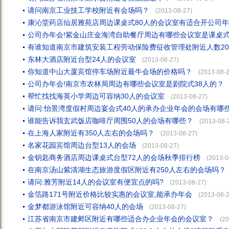
请问南京工业技工学校附近有会场吗？
(2013-08-27)
康沁堂药店仙居雅苑店周边课桌式80人的会议室有适合开公司
公司办年会!紫金山庄金海湾自助餐厅周边有哪些会议室是课桌式
有谁知道南京市建筑安装工程劳动保险费征收管理处附近人数20
东林大酒店附近台型24人的会议室
(2013-08-27)
你知道中山大厦宾馆停车场附近最牛会场的价格吗？
(2013-08-2
公司办年会!南京市农林局周边有哪些会议室是剧院式38人的？
帮忙找找海英小学周边可容纳30人的会议室
(2013-08-27)
请问:怡景湾度假村周边宴会式40人的承办企业年会的会场有哪些
谁能告诉我玄武饭店咖啡厅周围50人的会场有哪些？
(2013-08-
在上海人家附近有350人左右的会场吗？
(2013-08-27)
名家花园宾馆周边台型13人的会场
(2013-08-27)
金钥匙商务酒店周边课桌式台型72人的会场秋季排行榜
(2013-0
在南京汤山紫清湖生态旅游度假区附近有250人左右的会场吗？
请问:雅芳附近14人的会议室有便宜点的吗?
(2013-08-27)
金箔路171号附近价格比较实惠的会议室,能承办年会
(2013-08-2
金梦都游泳馆附近可容纳40人的会场
(2013-08-27)
江苏省南京市建邺区附近有哪些适合办企业年会的会议室？
(20