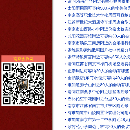
请问:在嘉年华附近有哪些物美价廉
太阳雨周围可容纳500人的物美价
南京高等职业技术学校周围可容纳
江苏新世纪大酒店停车场周边台型5
南京市山西路小学附近价格比较实
龙阳花园宾馆附近可容纳30人的会
南京市汤泉工商所附近的会场排行榜
索维摄影索维数码图片社中兴路分
索菲特银河宫附近可容纳650人的
南京会议网
请问江苏省南京市禄口机场空港宾
正泰周边可容纳20人的会场有哪些
金鹏饭店(东门)附近可容纳40人的
谁知道狮子山附近80人的会场有哪
请问江南桑拿中心附近哪些酒店最
巴比伦空中花园附近台型30人的最
南京市江苏省南京市江宁区附近最i
有谁知道中山陵园置业管理公司附
谁知道南京市第十二中学附近48
紫竹苑小学周边可容纳20人的会议