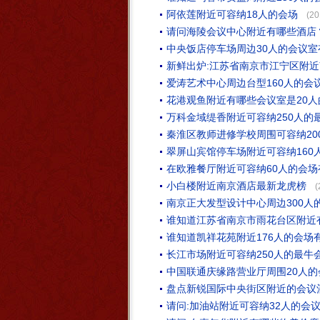
阿依莲附近可容纳18人的会场
(20
请问海陵会议中心附近有哪些酒店
中央饭店停车场周边30人的会议室
新鲜出炉:江苏省南京市江宁区附
爱涛艺术中心周边台型160人的会
花港观鱼附近有哪些会议室是20人
万科金域缇香附近可容纳250人的
秦淮区教师进修学校周围可容纳20
翠屏山宾馆停车场附近可容纳160
在欧雅餐厅附近可容纳60人的会场
小白楼附近南京酒店最新龙虎榜
(
南京正大发型设计中心周边300人
谁知道江苏省南京市雨花台区附近
谁知道凯祥花苑附近176人的会场
长江市场附近可容纳250人的最牛
中国联通庆缘路营业厅周围20人
盘点新锐国际中央街区附近的会议
请问:加油站附近可容纳32人的会