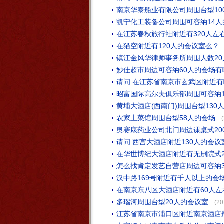
南京华泰船业有限公司周围台型10
凯宁化工装备公司周围可容纳14
在江苏春秋旅行社附近有320人左
在猫空附近有120人的会议室么？
镇江金风华律师事务所周围人数2
妙佳超市周边可容纳60人的会场有
请问:在江苏省南京市玄武区附近有
昭富国际高尔夫俱乐部周围可容纳1
黄埔大酒店(西南门)周围台型130
农家土菜馆周围台型58人的会场
奥赛康药业公司北门周边课桌式2
请问:西宫大酒店附近130人的会议
在华世博纪大酒店附近有无剧院式2
怎么找肯定发艺自营店周边可容纳3
汉中路169号附近有千人以上的会
在南京东八区大酒店附近有60人
多瑙河周围台型20人的会议室
(20
江苏省南京市浦口区附近南京酒店