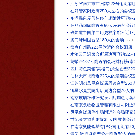
江苏省南京市广州路223号附近有
在好管家附近有250人左右的会议
东湖温泉度假村停车场附近可容纳2
在丽晶国际附近有60人左右的会议
谁知道中国第二历史档案馆附近1
澳门轩周围台型180人的会场
(201
盘点广州路223号附近的会议酒店
水泊云天温泉会所周边可容纳32
龙蟠路107号附近的会场排行榜(南
四川特色菜馆(高楼门)周边台型22
仙林大市场附近225人的最潮会议
江苏明都凤凰台饭店周边台型250
鸿星尔克贡院街店周边台型70人的
南京玻璃纤维研究设计院周边可容纳
在南京凯歌物业管理有限公司附近
凤凰台饭店停车场附近的会场哪家
世纪缘大酒店附近38人的最潮会议
在南京奥能锅炉有限公司附近有2
请问:转折点造型公社附近50人的