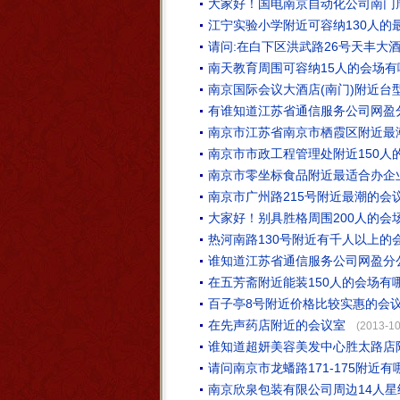
大家好！国电南京自动化公司南门
江宁实验小学附近可容纳130人的
请问:在白下区洪武路26号天丰大酒
南天教育周围可容纳15人的会场有
南京国际会议大酒店(南门)附近台型
有谁知道江苏省通信服务公司网盈
南京市江苏省南京市栖霞区附近最
南京市市政工程管理处附近150人
南京市零坐标食品附近最适合办企
南京市广州路215号附近最潮的会
大家好！别具胜格周围200人的会
热河南路130号附近有千人以上的
谁知道江苏省通信服务公司网盈分公
在五芳斋附近能装150人的会场有
百子亭8号附近价格比较实惠的会议
在先声药店附近的会议室
(2013-10
谁知道超妍美容美发中心胜太路店附
请问南京市龙蟠路171-175附近
南京欣泉包装有限公司周边14人