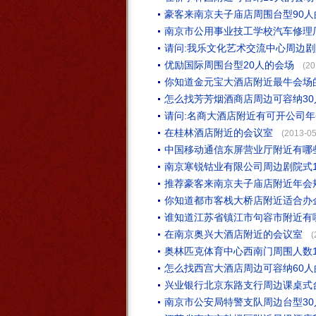
豪客来南京夫子庙店周围台型90人
南京市公用事业技工学校汽车修理
请问:我乐文化艺术交流中心周边剧
优励国际周围台型20人的会场
(20
你知道金元宝大酒店附近最牛会场
怎么找芳芳烟酒商店周边可容纳30
请问:名商大酒店附近有可开公司年
在桂林酒店附近的会议室
(2013-05
中国移动通信东屏营业厅附近有哪
南京寒锐钴业有限公司周边剧院式
推荐豪客来南京夫子庙店附近年会
你知道都市客栈大桥店附近适合办
谁知道江苏省镇江市句容市附近有
在南京奥兴大酒店附近的会议室
(
奥林匹克体育中心西南门周围人数1
怎么找西宫大酒店周边可容纳60人
兴业银行北京东路支行周边课桌式
南京市公安局特警支队周边台型30