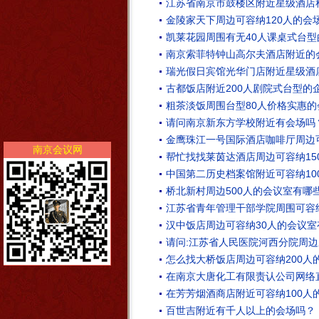
江苏省南京市鼓楼区附近星级酒店
金陵家天下周边可容纳120人的会
凯莱花园周围有无40人课桌式台型
南京索菲特钟山高尔夫酒店附近的
瑞光假日宾馆光华门店附近星级酒
古都饭店附近200人剧院式台型的
粗茶淡饭周围台型80人价格实惠的
请问南京新东方学校附近有会场吗
金鹰珠江一号国际酒店咖啡厅周边
南京会议网
帮忙找找莱茵达酒店周边可容纳15
中国第二历史档案馆附近可容纳10
桥北新村周边500人的会议室有哪
江苏省青年管理干部学院周围可容纳
汉中饭店周边可容纳30人的会议室
请问:江苏省人民医院河西分院周边
怎么找大桥饭店周边可容纳200人
在南京大唐化工有限责认公司网络
在芳芳烟酒商店附近可容纳100人
百世吉附近有千人以上的会场吗？