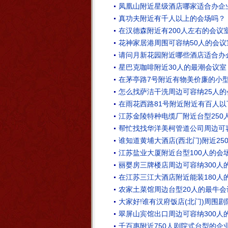
凤凰山附近星级酒店哪家适合办企
真功夫附近有千人以上的会场吗？
在汉德森附近有200人左右的会议
花神家居港周围可容纳50人的会议
请问月新花园附近哪些酒店适合办
星巴克咖啡附近30人的最潮会议室
在茅亭路7号附近有物美价廉的小
怎么找萨洁干洗周边可容纳25人的
在雨花西路81号附近附近有百人
江苏金陵特种电缆厂附近台型250
帮忙找找华洋美柯管道公司周边可容
谁知道黄埔大酒店(西北门)附近2
江苏盐业大厦附近台型100人的会
丽婴房三牌楼店周边可容纳300人
在江苏三江大酒店附近能装180人
农家土菜馆周边台型20人的最牛会
大家好!谁有汉府饭店(北门)周围
翠屏山宾馆出口周边可容纳300人
千百惠附近750人剧院式台型的企