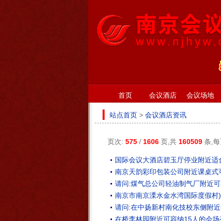
首页
会议酒店
会议场地
站点首页
>
会议酒店资讯
页次:
575
/
1606
页,共
160509
条,
国际会议大酒店碧玉厅停业附近适合
南京天韵彩印包装公司附近课桌式
请问:煤气总公司轻油制气厂附近可
南京市南京溧水金水湾国际度假村
请问:在中扬新村南化技校东侧附近
在桥李林园附近可容纳15人的会场