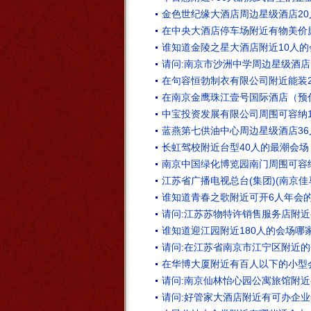
金色世纪缘大酒店周边星级酒店2
在中央大酒店停车场附近有物美价
谁知道金陵之星大酒店附近10人
请问:南京市沙洲中学周边星级酒店
在句容恒勃制衣有限公司附近能装
在南京金鹰珠江壹号国际酒店（预付
中宝投资发展有限公司周围可容纳
蓝燕第七供油中心周边星级酒店3
长虹驾校附近台型40人的最潮会场
南京中国绿化博览园南门周围可容
江苏省广播电视总台(集团)(南京
谁知道青春之歌附近可开6人年会
请问:江苏苏物特许销售服务店附近
谁知道迎江园附近180人的会场哪
请问:在江苏省南京市江宁区附近的
在华博大厦附近有百人以下的小型
请问:南京仙林怡心园公寓旅馆附近
请问:好管家大酒店附近有可办企业