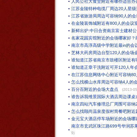
人民公社大食堂附近有哪些适合办
江苏金陵特种电缆厂周边20人星
江苏省旅游局周边可容纳90人的会
在金陵装饰城附近有800人的会议
新鲜出炉:中日合资南京富士建材
名家花园宾馆附近的会场哪家好？能
南京市高淳高级中学附近最in的会
芝林大药房周边台型120人的会场
谁知道江苏省南京市鼓楼区附近有
谁知道正章干洗附近可开120人年
在江苏信息网络中心附近可容纳8
怎么找横山水库周边可容纳4人的
百分百附近的会场大盘点
(2013-05
谁告诉我维景国际大酒店周边课桌式
南京四站汽车修理总厂周围可容纳2
怎么找颐尚温泉度假村简餐吧附近剧
金元宝大酒店停车场附近的会场哪
南京市玄武区珠江路699号华润苏
9)