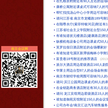
在扎根农村附近有90人左右的会场
康桥公寓附近课桌式可容纳7人的
帮忙找找汤山中心小学周边可容纳1
请问江苏省.南京市龙蟠路189号
在颐尊水疗(索菲特银河店)附近有
江苏省社会主义学院附近台型150
有谁知道状元楼酒店(建康路店)附
纵横机电设备公司周边课桌式50
芙罗拉假日酒店附近的会场哪家好？
南京会议网
有谁知道屯溪区新潭镇梅林小学附
富贵巷18号附近的推荐酒店
(2013
派尔大酒店周边星级酒店160人剧
华莱士周边台型87人的会场金秋推
南京市财经学校周围可容纳70人
请问:滨江公园周边课桌式80人的
在金钥匙商务酒店附近有30人左
请问:龙江宾馆周边星级酒店15人
谁知道御苑宾馆附近150人的会议
公司办年会!南京汇达汽车销售服务