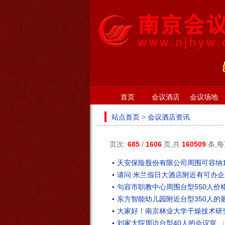
首页
会议酒店
会议场地
站点首页
>
会议酒店资讯
页次:
685
/
1606
页,共
160509
条,
天安保险股份有限公司周围可容纳1
请问:米兰假日大酒店附近有可办企
句容市职教中心周围台型550人价
东方智能幼儿园附近台型350人的
大家好！南京林业大学干燥技术研究
刘家大院周边台型40人的会议室