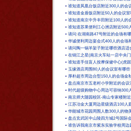
谁知道凤凰台饭店附近300人的会
谁知道金盾饭店附近50人的会议室
谁知道南京中升丰田附近100人的
谁知道苏果便利江心洲店附近500
请问:在湖南路47号附近的会场有哪
华诚便利周边宴会式400人的会场
请问陶一锅羊架子附近哪些酒店适
在锦江之星(南京火车站一店中央门
谁知道手佳盲人按摩保健中心(虎踞
玉缘酒店周围80人的会议室有哪些
厚朴超市周边台型150人的会场金
盘点南京市五老村小学附近的会议
时代超级购物中心周边可容纳300
南京师大随园校区-南山专家楼附近
江苏冶金大厦周边星级酒店100人
华能城市花园周围人数300人的物
盘点玄武区中山陵四方城2号国际会
谁告诉我南京市紫东实验学校周边剧