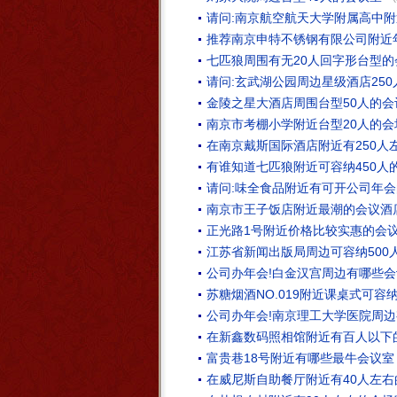
请问:南京航空航天大学附属高中附
推荐南京申特不锈钢有限公司附近
七匹狼周围有无20人回字形台型的
请问:玄武湖公园周边星级酒店25
金陵之星大酒店周围台型50人的会
南京市考棚小学附近台型20人的会
在南京戴斯国际酒店附近有250人
有谁知道七匹狼附近可容纳450人
请问:味全食品附近有可开公司年会
南京市王子饭店附近最潮的会议酒
正光路1号附近价格比较实惠的会
江苏省新闻出版局周边可容纳500
公司办年会!白金汉宫周边有哪些会
苏糖烟酒NO.019附近课桌式可容
公司办年会!南京理工大学医院周边
在新鑫数码照相馆附近有百人以下
富贵巷18号附近有哪些最牛会议室
在威尼斯自助餐厅附近有40人左