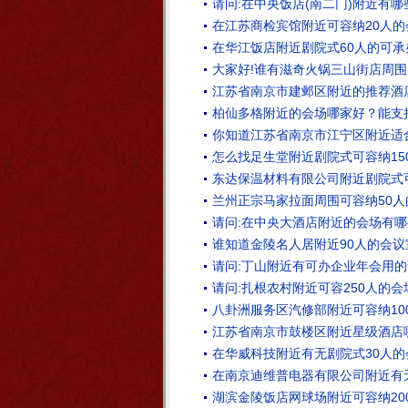
请问:在中央饭店(南二门)附近有
在江苏商检宾馆附近可容纳20人的
在华江饭店附近剧院式60人的可
大家好!谁有滋奇火锅三山街店周围
江苏省南京市建邺区附近的推荐酒店
柏仙多格附近的会场哪家好？能支持
你知道江苏省南京市江宁区附近适
怎么找足生堂附近剧院式可容纳15
东达保温材料有限公司附近剧院式可
兰州正宗马家拉面周围可容纳50人
请问:在中央大酒店附近的会场有哪
谁知道金陵名人居附近90人的会
请问:丁山附近有可办企业年会用的
请问:扎根农村附近可容250人的会
八卦洲服务区汽修部附近可容纳10
江苏省南京市鼓楼区附近星级酒店
在华威科技附近有无剧院式30人的
在南京迪维普电器有限公司附近有
湖滨金陵饭店网球场附近可容纳20