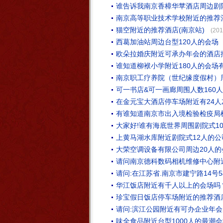
谁告诉我南京香樟华苹酒店周边剧院
南京高等职业技术学校附近的推荐
猫空附近的推荐酒店(南京站)
(201
西葛加油站周边台型120人的会场
欧朵拉婚庆附近可承办年会的酒店推
谁知道柳袱小学附近180人的会场
南京职工疗养院（世纪缘度假村）
可一书店&可一画廊周围人数160
在金元宝大酒店停车场附近有24
有谁知道南京市出入境检验检疫局
大家好!谁有海底世界周围剧院式1
上黄马湖水库附近剧院式12人的
大荣空调设备有限公司周边20人
请问南京德科数码相机维修中心附
请问:在江苏省.南京市建宁路14号
华江饭店附近有千人以上的会场吗
珍宝假日饭店停车场附近的推荐酒
请问:滨江公园附近有可办企业年会
味全食品附近台型1000人的最潮