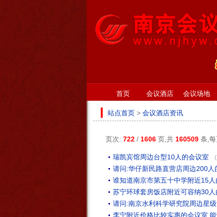
首页
会议酒店
会议场地
站点首页
>
会议酒店资讯
页次:
722
/
1606
页,共
160509
条,
瑞凯宾馆周边台型10人的会议室
请问:华仔新民路直营店周边200
谁知道南京市第五十中学附近15
苏宁环球套房饭店附近可容纳30人
请问:南京水利科学研究院周边星级
李宁附近价格比较实惠的会议室,