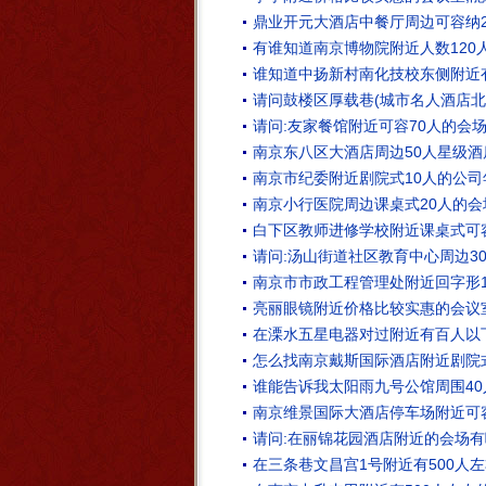
鼎业开元大酒店中餐厅周边可容纳2
有谁知道南京博物院附近人数120
谁知道中扬新村南化技校东侧附近
请问鼓楼区厚载巷(城市名人酒店北
请问:友家餐馆附近可容70人的会
南京东八区大酒店周边50人星级
南京市纪委附近剧院式10人的公司
南京小行医院周边课桌式20人的
白下区教师进修学校附近课桌式可
请问:汤山街道社区教育中心周边3
南京市市政工程管理处附近回字形1
亮丽眼镜附近价格比较实惠的会议
在溧水五星电器对过附近有百人以
怎么找南京戴斯国际酒店附近剧院式
谁能告诉我太阳雨九号公馆周围4
南京维景国际大酒店停车场附近可
请问:在丽锦花园酒店附近的会场有
在三条巷文昌宫1号附近有500人