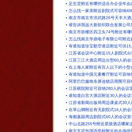
足生堂附近有哪些适合办企业年会
怎么找一家亲附近剧院式可容纳40
南京市南京市洪武路26号天丰大酒店1
谁告诉我远大新纺织联合发展公司
南京市鼓楼区四卫头74号附近有
怎么找南京华鼎电子有限公司附近剧
有谁知道珍宝舫空港店附近可供15
江苏省会议中心附近15人剧院式
江苏三江大酒店周边台型60人的会
在上海人家附近有百人以下的小型
有谁知道中国元素餐厅附近可容纳
阿里巴巴服饰东屏连锁店周围可容
江苏棋院附近可容纳280人的会议
谁知道白宫大酒店附近30人的会
江苏省新闻出版局周边课桌式30
在草山脚附近有无剧院式16人的会
海都嘉园周边剧院式60人的会议
中山北路255号附近星级酒店哪家
南京玄武外国语学校附近的会场排行