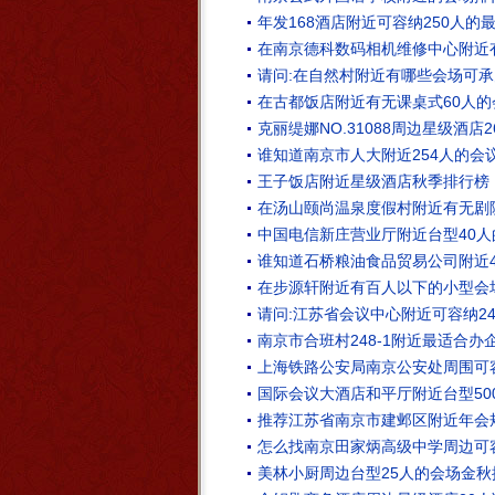
年发168酒店附近可容纳250人的
在南京德科数码相机维修中心附近
请问:在自然村附近有哪些会场可承
在古都饭店附近有无课桌式60人的
克丽缇娜NO.31088周边星级酒
谁知道南京市人大附近254人的会
王子饭店附近星级酒店秋季排行榜
在汤山颐尚温泉度假村附近有无剧院
中国电信新庄营业厅附近台型40人
谁知道石桥粮油食品贸易公司附近4
在步源轩附近有百人以下的小型会
请问:江苏省会议中心附近可容纳2
南京市合班村248-1附近最适合办
上海铁路公安局南京公安处周围可
国际会议大酒店和平厅附近台型50
推荐江苏省南京市建邺区附近年会
怎么找南京田家炳高级中学周边可容
美林小厨周边台型25人的会场金秋