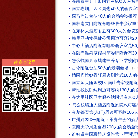
在南京中升丰田附近有500人左右
南京卷烟厂西区周边40人的会议室
森马周边台型40人的会场金秋推荐
南林南大门附近有哪些最牛会议室
在东林大酒店附近有300人的会议
梅里亚动物保健公司周边可容纳2
中心大酒店附近有哪些会议室是50
在颐尚温泉度假村简餐吧附近有3
怎么找南京市城建中等专业学校附近
南京会议网
古今附近台型50人的最潮会场
(20
榴园宾馆妙香轩周边剧院式10人
南京师大随园校区-南山专家楼附近
帮忙找找以纯周边可容纳130人的
在大里社区卫生服务站附近有200
怎么找瑞迪大酒店附近剧院式可容纳
金梦都宾馆(东门)周边可容纳106
广州路223号附近可承办年会的酒店
东南大学周边台型200人的会场金
谁知道中国联通庆缘路营业厅附近