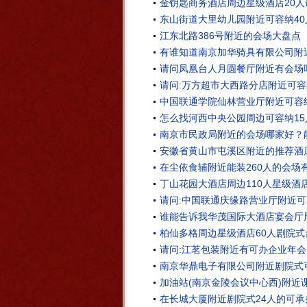
金钥匙商务酒店周边星级酒店20
东山街道大里幼儿园附近可容纳40
江东北路386号附近的会场大盘点
有谁知道南京加华骑具有限公司附
请问凤凰台人月圆餐厅附近有会场
请问:万方超市大西路分店附近可容
中国联通学院仙林营业厅附近可容纳
怎么找河西中央公园周边可容纳15
南京市民政局附近的会场哪家好？
安徽省黄山市屯溪区附近的推荐酒
在尘依食辅附近能装260人的会场
丁山花园大酒店周边110人星级酒
请问:中国联通庆缘路营业厅附近可
谁能告诉我华茂国际大酒店宴会厅
柏仙多格周边星级酒店60人剧院
请问:江茗包装附近有可办企业年会
南京华鼎电子有限公司附近剧院式
加油站(南京金陵会议中心西)附近
在长城大厦附近剧院式24人的可