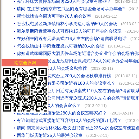
苏宁环球大厦停车场周边220人的会议室有哪些？
(2013-02-11)
请问:在江苏省南京市玄武区附近有哪些会场可承办年会?
(2013
帮忙找找古今周边可容纳70人的会议室
(2013-02-11)
怎么找屯溪区新潭镇梅林小学周边可容纳50人的会场
(2013-02-
海尔曼斯附近董事会式可容纳15人的可开年会的会议室
(2013-0
在好利来附近有无课桌式216人左右的会场?请留联系电话
(201
怎么找汤山中学附近课桌式可容纳20人的会场
(2013-02-11)
你知道武家嘴国际大酒店停车场附近适合办企业年会的会场的价
在苏果便民店开发区龙池店附近课桌式134人的可承办公司年会
南京会议网
野鸡山周边台型60人的会场金秋推荐
(2013-02-11)
九华饭店周边剧院式台型200人的会场秋季排行榜
(2013-02-11)
在南京世缘义齿有限公司附近有180人的会议室么？
(2013-02-1
在江苏省信息产业厅附近有无课桌式110人左右的会场?请留联
在新丰工业锅炉公司附近有无剧院式200人左右的会场?请留联
在美信附近有260人的会议室么？
(2013-02-11)
谁知道瑞迪大酒店附近280人的会议室哪家好？
(2013-02-11)
有谁知道港式豆捞附近可容纳10人的会场的预订电话？
(2013-0
请问:南京师大仙林校区-敬文图书馆附近225人的会议室有便宜
西华门饭店附近25人的最潮会议室
(2013-02-11)