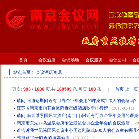
首页
会议酒店
会议场地
会议服务
会议公司
会
站点首页
>
会议酒店资讯
页次:
903
/
1606
页,共
160509
条,每页
100
条
首页
上一页
|
请问:阿迪达斯附近有可办企业年会用的课桌式120人的会场吗?
江苏省南京市雨花台区附近星级酒店秋季排行榜
(2013-02-11)
请问:南京维景国际大酒店(南二门)附近有可办企业年会用的课桌
南京市东湖丽岛温泉会所附近最适合办企业年会的会议酒店
(20
谁告诉我世纪缘国际会议中心周边剧院式500人的会议室有哪几
韩府路19号附近的推荐酒店
(2013-02-11)