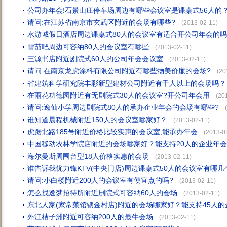
公司办年会!石景山庄停车场周边有哪些会议室是课桌式56人的
请问:在江苏省南京市玄武区附近的会场有哪些?
(2013-02-11)
水游城假日酒店周边课桌式80人的会议室有适合开公司年会的
雪茄吧周边可容纳80人的会议室有哪些
(2013-02-11)
三源书店附近剧院式60人的公司年会会议室
(2013-02-11)
请问:在南京龙虎涂料有限公司附近有哪些物美价廉的会场?
(20
省建筑科学研究院丰彩新型建材公司附近有千人以上的会场吗？
在雨花功德园附近有无剧院式30人的会议室?开公司年会用
(20
请问:逸仙小学周边剧院式80人的承办企业年会的会场有哪些?
谁知道晨程机械附近150人的会议室哪家好？
(2013-02-11)
虎踞北路185号附近价格比较实惠的会议室,能承办年会
(2013-0
中国移动农林学院店附近的会场哪家好？能支持20人的企业年
海尔曼斯周围台型18人价格实惠的会场
(2013-02-11)
谁告诉我优力锋KTV(中央门店)周边课桌式50人的会议室有哪几
请问:小白楼附近200人的会议室有便宜点的吗?
(2013-02-11)
怎么找逸梦招待所附近剧院式可容纳60人的会场
(2013-02-11)
东北人家(家常菜馆锁金村店)附近的会场哪家好？能支持45人
外江桔子洲附近可容纳200人的最牛会场
(2013-02-11)