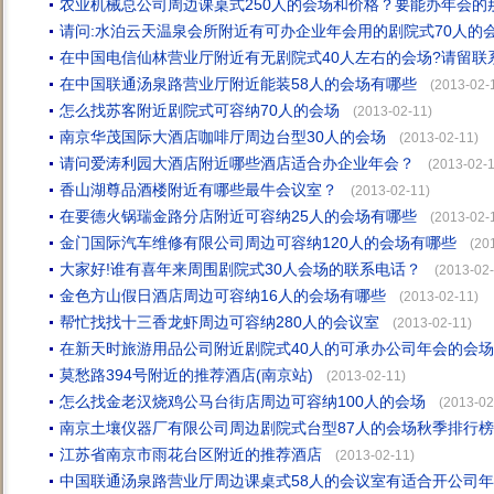
农业机械总公司周边课桌式250人的会场和价格？要能办年会的
请问:水泊云天温泉会所附近有可办企业年会用的剧院式70人的
在中国电信仙林营业厅附近有无剧院式40人左右的会场?请留联
在中国联通汤泉路营业厅附近能装58人的会场有哪些
(2013-02-
怎么找苏客附近剧院式可容纳70人的会场
(2013-02-11)
南京华茂国际大酒店咖啡厅周边台型30人的会场
(2013-02-11)
请问爱涛利园大酒店附近哪些酒店适合办企业年会？
(2013-02-1
香山湖尊品酒楼附近有哪些最牛会议室？
(2013-02-11)
在要德火锅瑞金路分店附近可容纳25人的会场有哪些
(2013-02-
金门国际汽车维修有限公司周边可容纳120人的会场有哪些
(20
大家好!谁有喜年来周围剧院式30人会场的联系电话？
(2013-02-
金色方山假日酒店周边可容纳16人的会场有哪些
(2013-02-11)
帮忙找找十三香龙虾周边可容纳280人的会议室
(2013-02-11)
在新天时旅游用品公司附近剧院式40人的可承办公司年会的会
莫愁路394号附近的推荐酒店(南京站)
(2013-02-11)
怎么找金老汉烧鸡公马台街店周边可容纳100人的会场
(2013-02
南京土壤仪器厂有限公司周边剧院式台型87人的会场秋季排行榜
江苏省南京市雨花台区附近的推荐酒店
(2013-02-11)
中国联通汤泉路营业厅周边课桌式58人的会议室有适合开公司