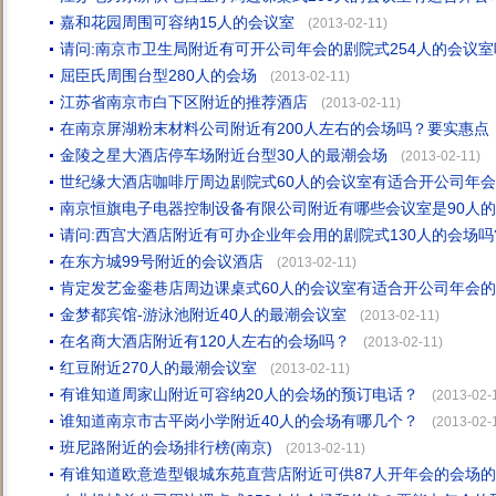
嘉和花园周围可容纳15人的会议室
(2013-02-11)
请问:南京市卫生局附近有可开公司年会的剧院式254人的会议室
屈臣氏周围台型280人的会场
(2013-02-11)
江苏省南京市白下区附近的推荐酒店
(2013-02-11)
在南京屏湖粉末材料公司附近有200人左右的会场吗？要实惠点
金陵之星大酒店停车场附近台型30人的最潮会场
(2013-02-11)
世纪缘大酒店咖啡厅周边剧院式60人的会议室有适合开公司年
南京恒旗电子电器控制设备有限公司附近有哪些会议室是90人
请问:西宫大酒店附近有可办企业年会用的剧院式130人的会场吗
在东方城99号附近的会议酒店
(2013-02-11)
肯定发艺金銮巷店周边课桌式60人的会议室有适合开公司年会
金梦都宾馆-游泳池附近40人的最潮会议室
(2013-02-11)
在名商大酒店附近有120人左右的会场吗？
(2013-02-11)
红豆附近270人的最潮会议室
(2013-02-11)
有谁知道周家山附近可容纳20人的会场的预订电话？
(2013-02-
谁知道南京市古平岗小学附近40人的会场有哪几个？
(2013-02-
班尼路附近的会场排行榜(南京)
(2013-02-11)
有谁知道欧意造型银城东苑直营店附近可供87人开年会的会场的