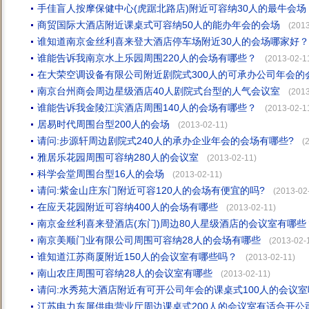
手佳盲人按摩保健中心(虎踞北路店)附近可容纳30人的最牛会场
商贸国际大酒店附近课桌式可容纳50人的能办年会的会场
(2013
谁知道南京金丝利喜来登大酒店停车场附近30人的会场哪家好？
谁能告诉我南京水上乐园周围220人的会场有哪些？
(2013-02-1
在大荣空调设备有限公司附近剧院式300人的可承办公司年会的
南京台州商会周边星级酒店40人剧院式台型的人气会议室
(2013
谁能告诉我金陵江滨酒店周围140人的会场有哪些？
(2013-02-1
居易时代周围台型200人的会场
(2013-02-11)
请问:步源轩周边剧院式240人的承办企业年会的会场有哪些?
(
雅居乐花园周围可容纳280人的会议室
(2013-02-11)
科学会堂周围台型16人的会场
(2013-02-11)
请问:紫金山庄东门附近可容120人的会场有便宜的吗?
(2013-02
在应天花园附近可容纳400人的会场有哪些
(2013-02-11)
南京金丝利喜来登酒店(东门)周边80人星级酒店的会议室有哪些
南京美顺门业有限公司周围可容纳28人的会场有哪些
(2013-02-
谁知道江苏商厦附近150人的会议室有哪些吗？
(2013-02-11)
南山农庄周围可容纳28人的会议室有哪些
(2013-02-11)
请问:水秀苑大酒店附近有可开公司年会的课桌式100人的会议室
江苏电力东屏供电营业厅周边课桌式200人的会议室有适合开公