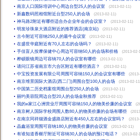
南京人口国际培训中心周边台型25人的会议室
(2013-02-11)
新鑫数码照相馆附近台型250人的会场
(2013-02-11)
神马路2附近有哪些适合办企业年会的会议室？
(2013-02-11)
明发珍珠泉大酒店附近的推荐酒店(南京站)
(2013-02-11)
古今附近可容纳250人的最牛会议室
(2013-02-11)
在盛世华庭附近有70人左右的会场吗？
(2013-02-11)
手佳盲人按摩保健中心周边可容纳50人的会场和价格
(2013-02-
桦硕眼镜周边可容纳70人的会议室有哪些
(2013-02-11)
请问江苏省南京市六合区附近有哪些酒店？
(2013-02-11)
中宝投资发展有限公司周围可容纳150人的会议室有哪些
(2013-
南京维景国际大酒店(西二门)周围台型100人的会场
(2013-02-11
中国第二历史档案馆周围台型250人的会场
(2013-02-11)
丽约美容院周边台型20人的会场金秋推荐
(2013-02-11)
我的e家江心洲营业厅周围可容纳150人的物美价廉的会议室
(2
南京树人国际学校周围人数80人的物美价廉的会场有哪些
(2013
在南京同祥烟酒金盛路店附近有450人左右的会议室吗？
(2013-
晶鑫浴室周围可容纳180人的物美价廉的会议室
(2013-02-11)
有谁知道香榭厅附近可容纳30人的会场的预订电话？
(2013-02-