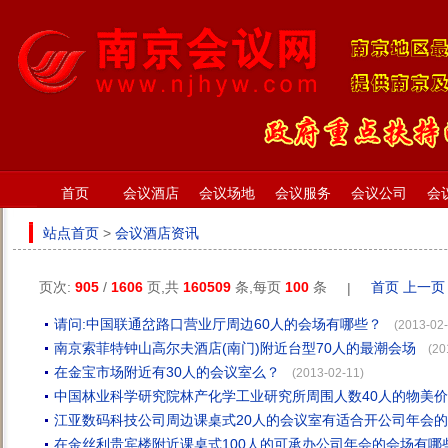
首页
会议酒店
会议场地
会议服务
会议公司
会
站点首页
>
会议酒店资讯
页次:
905
/
1606
页,共
160509
条,每页
100
条
首页
上一页
|
请问:中国联通岔路口营业厅周边60人的会场有哪些？
(2013-02-
南京索菲特钟山高尔夫酒店(南门)附近台型70人的最潮会场
(20
在金宝市场附近有30人的会议室么？
(2013-02-11)
中国林业科学研究院林产化学工业研究所周围人数40人的物美
江亚数码科技公司周边课桌式20人的会议室有适合开公司年会
在金丝利贵宾楼附近课桌式100人的可承办公司年会的会场有哪