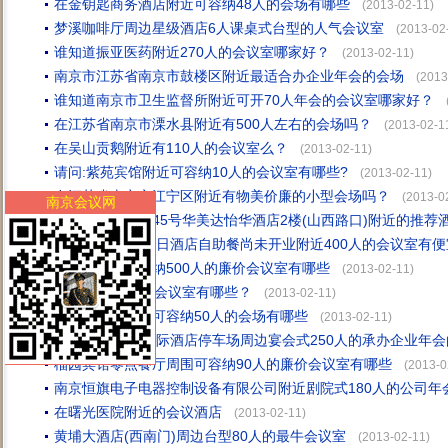
在金钥匙商务酒店附近可容纳48人的会场有哪些
(2013-02-11)
梦溪咖啡厅周边星级酒店6人课桌式台型的人气会议室
(2013-02
谁知道振亚医药附近270人的会议室哪家好？
(2013-02-11)
南京市江苏省南京市鼓楼区附近最适合办企业年会的会场
(2013
谁知道南京市卫生监督所附近可开70人年会的会议室哪家好？
在江苏省南京市溧水县附近有500人左右的会场吗？
(2013-02-1
在吴山贡鹅附近有110人的会议室么？
(2013-02-11)
请问:紫苑宾馆附近可容纳10人的会议室有哪些?
(2013-02-11)
在江苏省南京市江宁区附近有物美价廉的小型会场吗？
(2013-0
南京会议网
鼓楼区中山北路45号华美达怡华酒店2楼(山西路口)附近的推荐
请问:兆和皇冠假日酒店自助餐尚未开业附近400人的会议室有便
东菱桥周围可容纳500人的廉价会议室有哪些
(2013-02-11)
采轩周围80人的会议室有哪些？
(2013-02-11)
哈尔滨水饺周边可容纳50人的会场有哪些
(2013-02-11)
请问:南京戴斯国际酒店停车场周边宴会式250人的承办企业年会
榴园宾馆零点餐厅周围可容纳90人的廉价会议室有哪些
(2013-0
南京恒旗电子电器控制设备有限公司附近剧院式180人的公司年
在曙光医院附近的会议酒店
(2013-02-11)
黄埔大酒店(西南门)周边台型80人的最牛会议室
(2013-02-11)