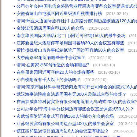
公司办年会!中国电信金盛路营业厅周边有哪些会议室是课桌式4
安徽省黄山市屯溪区附近星级酒店秋季排行榜
(2013-02-10)
请问:环亚大通国际旅行社(中山东路分部)周边星级酒店120人
金陵江滨酒店周围台型100人的会场
(2013-02-10)
南京华茂国际大酒店(北二门)附近可容纳150人的最牛会场
(201
江苏新世纪大酒店停车场周围可容纳30人的会议室有哪些
(2013
帮忙找找黄山市兴事纸箱纸管厂周边可容纳50人的会议室
(2013
大桥南路44附近有哪些最牛会议室？
(2013-02-10)
请问:在黄家圩30号附近的会场有哪些?
(2013-02-10)
在皇册家园附近可容纳20人的会场有哪些
(2013-02-10)
小白楼附近有千人以上的会场吗？
(2013-02-10)
请问:南京市园林科学研究所附近有可开公司年会的剧院式16人
武汉海事法院南京法庭周围有无300人剧院式台型的会场？
(20
在南京威喜特科贸实业有限公司附近有无岛屿式200人的会议室
公司办年会!宁海中学分校周边有哪些会议室是课桌式50人的？
玄武饭店附近课桌式可容纳160人的能办年会的会场
(2013-02-1
江苏银茂宾馆有限公司周边台型400人的最牛会议室
(2013-02-1
镇江兆和皇冠假日酒店周边6人的会议室有哪些？
(2013-02-10)