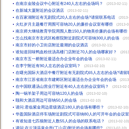
在南京金陵会议中心附近有240人左右的会场吗？
(2013-02-11)
在新城大厦附近的会议酒店
(2013-02-11)
在百家湖附近有无剧院式20人左右的会场?请留联系电话
(2013-
火红岁月主题餐厅周围可容纳20人的廉价会议室有哪些
(2013-0
南京师大继续教育学院周围人数150人的物美价廉的会场有哪些
怎么找南京市玄武区检察院附近剧院式可容纳300人的会场
(20
南京市好的小卫街店附近最潮的会议酒店
(2013-02-11)
谁知道回味鸭血粉丝汤高楼门店附近70人的会场哪家好？
(2013
南京市五一桥附近最适合办企业年会的会场
(2013-02-11)
在李宁附近有90人左右的会议室吗？
(2013-02-10)
在曙光国际大酒店中餐厅附近有无剧院式65人左右的会场?请留
南京市江苏省南京市建邺区附近最适合办企业年会的会场
(2013
在中国联通汤山营业厅附近有40人左右的会议室吗？
(2013-02-
陶一锅羊架子周边可容纳120人的会场
(2013-02-10)
颐和大酒店周边可容纳50人的会场
(2013-02-10)
请问:君临紫金周边星级酒店180人的会场有哪些？
(2013-02-10)
华盈国际酒店停车场附近剧院式可容纳80人的可开年会的会议室
有谁知道七匹狼附近人数55人的会场的联系电话？
(2013-02-10)
请问:在云顶温泉会所(丁山店)附近的会场有哪些?
(2013-02-10)