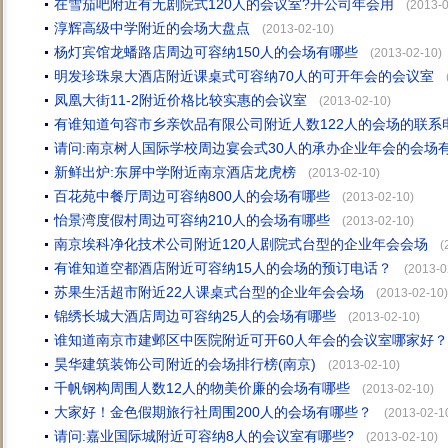
在雪茄吧附近有无剧院式120人的会议室?开公司年会用
(2013-0
淳辉高级中学附近的会场大盘点
(2013-02-10)
杨灯宾馆龙蟠路店周边可容纳150人的会场有哪些
(2013-02-10)
明发珍珠泉大酒店附近课桌式可容纳70人的可开年会的会议室
凤凰大街11-2附近价格比较实惠的会议室
(2013-02-10)
有谁知道句容市乡亲饮品有限公司附近人数122人的会场的联系
请问:南京树人国际学校周边宴会式30人的承办企业年会的会场
新鲜出炉:东屏中学附近南京酒店龙虎榜
(2013-02-10)
百花苑中餐厅周边可容纳800人的会场有哪些
(2013-02-10)
怡景湾度假村周边可容纳210人的会场有哪些
(2013-02-10)
南京埃科净化技术公司附近120人剧院式台型的企业年会会场
(
有谁知道空都酒店附近可容纳15人的会场的预订电话？
(2013-0
苏果生活超市附近22人课桌式台型的企业年会会场
(2013-02-10)
锦绣长城大酒店周边可容纳25人的会场有哪些
(2013-02-10)
谁知道南京市建邺区中医院附近可开60人年会的会议室哪家好？
昊华建筑装饰公司附近的会场排行榜(南京)
(2013-02-10)
千帆钢构周围人数12人的物美价廉的会场有哪些
(2013-02-10)
大家好！金色假期旅行社周围200人的会场有哪些？
(2013-02-1
请问:嘉业国际城附近可容纳8人的会议室有哪些?
(2013-02-10)