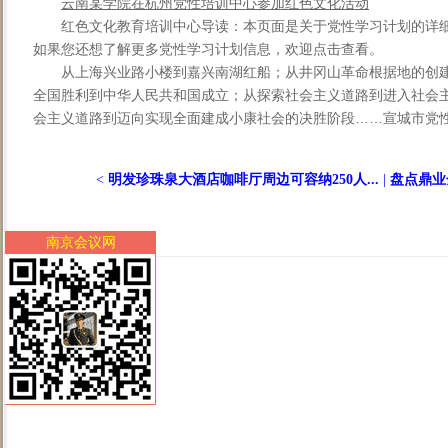
云南某学院在杭州党性培训中心参加红色文化活动
红色文化教育培训中心导读：本页面是关于党性学习计划的详
如果您还想了解更多党性学习计划信息，欢迎点击查看。
从上海兴业路小楼到嘉兴南湖红船；从井冈山革命根据地的创
全国胜利到中华人民共和国成立；从探索社会主义道路到进入社会
会主义道路到迈向实现全面建成小康社会的决胜阶段……宣城市党性教
<
明发珍珠泉大酒店咖啡厅周边可容纳250人...
|
盘点鼎业
南京会议网