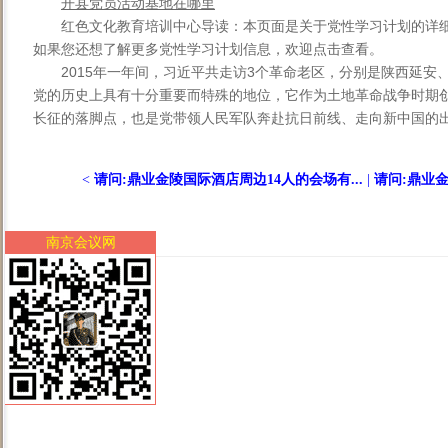
开县党员活动基地在哪里
红色文化教育培训中心导读：本页面是关于党性学习计划的详
如果您还想了解更多党性学习计划信息，欢迎点击查看。
2015年一年间，习近平共走访3个革命老区，分别是陕西延
党的历史上具有十分重要而特殊的地位，它作为土地革命战争时期
长征的落脚点，也是党带领人民军队奔赴抗日前线、走向新中国的出发
<
请问:鼎业金陵国际酒店周边14人的会场有...
|
请问:鼎业金
南京会议网