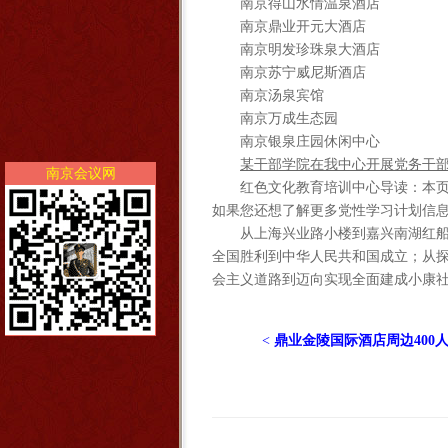
南京得山水情温泉酒店
南京鼎业开元大酒店
南京明发珍珠泉大酒店
南京苏宁威尼斯酒店
南京汤泉宾馆
南京万成生态园
南京银泉庄园休闲中心
某干部学院在我中心开展党务干
南京会议网
红色文化教育培训中心导读：本
如果您还想了解更多党性学习计划信
从上海兴业路小楼到嘉兴南湖红
全国胜利到中华人民共和国成立；从
会主义道路到迈向实现全面建成小康社
<
鼎业金陵国际酒店周边400人