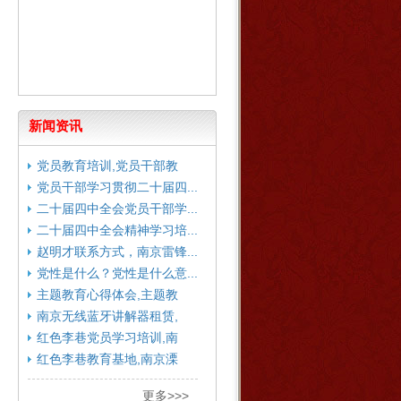
新闻资讯
党员教育培训,党员干部教
育...
党员干部学习贯彻二十届四...
二十届四中全会党员干部学...
二十届四中全会精神学习培...
赵明才联系方式，南京雷锋...
党性是什么？党性是什么意...
主题教育心得体会,主题教
育...
南京无线蓝牙讲解器租赁,
南...
红色李巷党员学习培训,南
京...
红色李巷教育基地,南京溧
水...
更多>>>