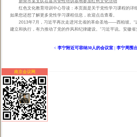
新余市某支队在嘉兴党性培训基地参加红色文化活动
红色文化教育培训中心导读：本页面是关于党性学习课程的详
如果您还想了解更多党性学习课程信息，欢迎点击查看。
2013年7月，习近平再次走进河北省的革命圣地——西柏坡。
建立和执行，有力推动了党的作风和纪律建设。”习近平说。安徽省党
<
李宁附近可容纳30人的会议室
|
李宁周围台
南京会议网