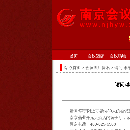
首页
会议酒店
会议场地
站点首页
>
会议酒店资讯
> 请问:
请问:
请问:李宁附近可容纳80人的会议
南京鼎业开元大酒店的扬子厅，该
预定电话：400-025-6988