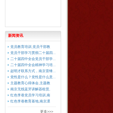
新闻资讯
党员教育培训,党员干部教
育...
党员干部学习贯彻二十届四...
二十届四中全会党员干部学...
二十届四中全会精神学习培...
赵明才联系方式，南京雷锋...
党性是什么？党性是什么意...
主题教育心得体会,主题教
育...
南京无线蓝牙讲解器租赁,
南...
红色李巷党员学习培训,南
京...
红色李巷教育基地,南京溧
水...
更多>>>