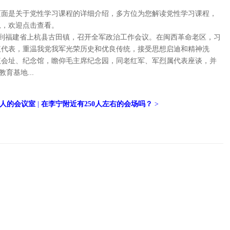
页面是关于党性学习课程的详细介绍，多方位为您解读党性学习课程，
息，欢迎点击查看。
专程来到福建省上杭县古田镇，召开全军政治工作会议。在闽西革命老区，习
议代表，重温我党我军光荣历史和优良传统，接受思想启迪和精神洗
议会址、纪念馆，瞻仰毛主席纪念园，同老红军、军烈属代表座谈，并
育基地...
0人的会议室
|
在李宁附近有250人左右的会场吗？
>