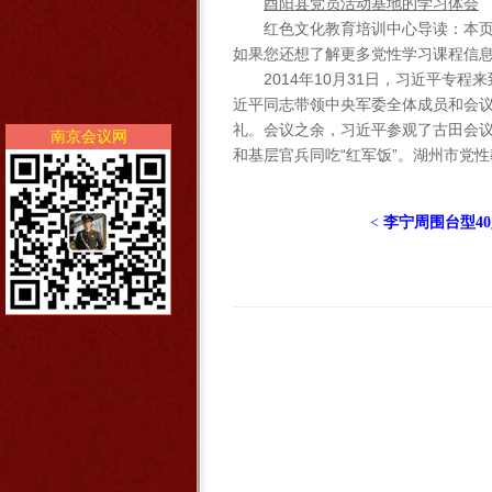
酉阳县党员活动基地的学习体会
红色文化教育培训中心导读：本
如果您还想了解更多党性学习课程信
2014年10月31日，习近平
近平同志带领中央军委全体成员和会
礼。会议之余，习近平参观了古田会
南京会议网
和基层官兵同吃“红军饭”。湖州市党性教
<
李宁周围台型4