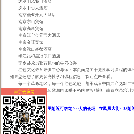
溧水阳光假日酒店
溧水中心大酒店
南京鼎业开元大酒店
南京东山宾馆
南京高淳宾馆
南京江宁金元宝大酒店
南京金旺宾馆
南京禄口裘都酒店
镇江兆和皇冠假日酒店
宁乡县党员教育机构的学习心得
红色文化教育培训中心导读：本页面是关于党性学习课程的详
如果您还想了解更多党性学习课程信息，欢迎点击查看。
每一个革命老区，每一个红色足迹，都承载着中国共产党95年
创下的丰功伟绩，也传承着的永垂不朽的民族精神。南京党员培训方案
南京会议网
<
万里附近可容纳400人的会场
|
在凤凰大街4-25附