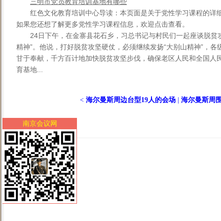
三明市党员教育培训基地有哪些
红色文化教育培训中心导读：本页面是关于党性学习课程的详
如果您还想了解更多党性学习课程信息，欢迎点击查看。
24日下午，在金寨县花石乡，习总书记与村民们一起座谈脱贫
精神”。他说，打好脱贫攻坚硬仗，必须继续发扬“大别山精神”，
甘于奉献，千方百计地加快脱贫攻坚步伐，确保老区人民和全国人
育基地...
<
海尔曼斯周边台型19人的会场
|
海尔曼斯周围
南京会议网