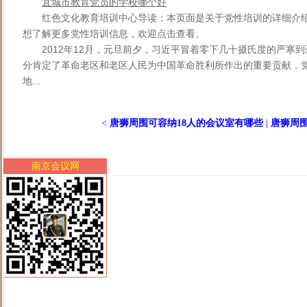
宜城市教育党员的学校哪个好
红色文化教育培训中心导读：本页面是关于党性培训的详细介
想了解更多党性培训信息，欢迎点击查看。
2012年12月，元旦前夕，习近平冒着零下几十摄氏度的严寒
分肯定了革命老区和老区人民为中国革命胜利所作出的重要贡献，
地...
<
唐狮周围可容纳18人的会议室有哪些
|
唐狮周围
南京会议网