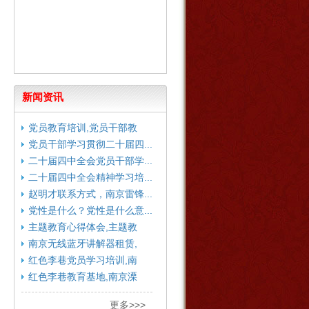
新闻资讯
党员教育培训,党员干部教
育...
党员干部学习贯彻二十届四...
二十届四中全会党员干部学...
二十届四中全会精神学习培...
赵明才联系方式，南京雷锋...
党性是什么？党性是什么意...
主题教育心得体会,主题教
育...
南京无线蓝牙讲解器租赁,
南...
红色李巷党员学习培训,南
京...
红色李巷教育基地,南京溧
水...
更多>>>