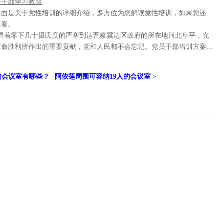
员干部学习教育
页面是关于党性培训的详细介绍，多方位为您解读党性培训，如果您还
查看。
近平冒着零下几十摄氏度的严寒到达晋察冀边区政府的所在地河北阜平，充
命胜利所作出的重要贡献，党和人民都不会忘记。党员干部培训方案...
的会议室有哪些？
|
阿依莲周围可容纳19人的会议室
>