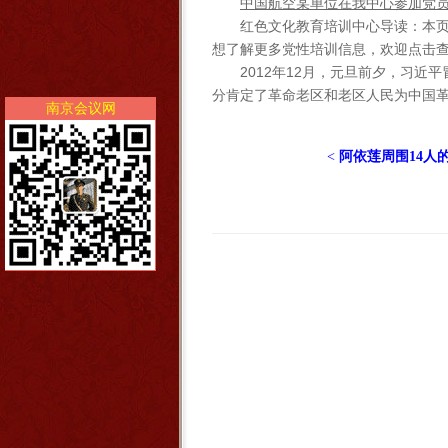
中国航空某单位在我中心参加党
红色文化教育培训中心导读：本
想了解更多党性培训信息，欢迎点击
2012年12月，元旦前夕，习
分肯定了革命老区和老区人民为中国革
南京会议网
<
阿依莲周围14人