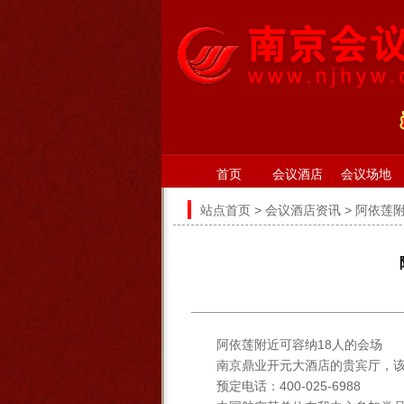
首页
会议酒店
会议场地
站点首页
>
会议酒店资讯
> 阿依莲
阿依莲附近可容纳18人的会场
南京鼎业开元大酒店的贵宾厅，该
预定电话：400-025-6988