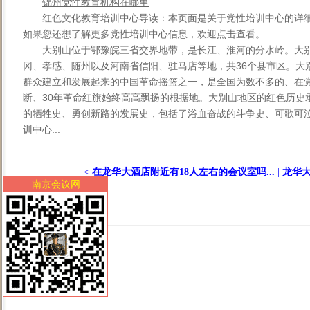
锦州党性教育机构在哪里
红色文化教育培训中心导读：本页面是关于党性培训中心的详
如果您还想了解更多党性培训中心信息，欢迎点击查看。
大别山位于鄂豫皖三省交界地带，是长江、淮河的分水岭。大
冈、孝感、随州以及河南省信阳、驻马店等地，共36个县市区。大
群众建立和发展起来的中国革命摇篮之一，是全国为数不多的、在党
断、30年革命红旗始终高高飘扬的根据地。大别山地区的红色历史
的牺牲史、勇创新路的发展史，包括了浴血奋战的斗争史、可歌可
训中心...
<
在龙华大酒店附近有18人左右的会议室吗...
|
龙华大
南京会议网