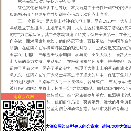
康马县党性培训学校的学习心得
红色文化教育培训中心导读：本页面是关于党性培训中心的详
如果您还想了解更多党性培训中心信息，欢迎点击查看。
三、“永跟党走”是大别山精神的永恒主题。早在1920年，大别
年就建立了党组织。土地革命时期，大别山区相继爆发了著名的黄
9支主力红军队伍，其中金寨就组建了11支，位居全国第一。在长
血奋战，面对困难和危险，他们坚忍不拔、百折不挠，为中国革命
功勋。在红四方面军撤离鄂豫皖的艰难时期，一些被分散安置的红
金寨跟到川陕。三年游击战争期间，在与党中央失去联系、被敌人分
山人民的鼎力支持、主动配合，在极端困难的环境中，拼搏奋战、
留住了革命火种、保存了革命实力、实现了大别山上的革命红旗永
急关头，红四方面军广大将士与其进行了坚决的斗争，保证了党对
党的无限忠诚。西路军广大将士不畏强暴、舍身成仁，与“马家军”
被打伤打散的红军将士，怀着一定要“找到部队、回归组织”的坚定
在大别山区，有很多整村整庄、整个家簇都参加革命、血洒疆场的
南京会议网
红军，为了革命的胜利，他们前仆后继、英勇献身。漫长的斗争历
不屈不饶、永跟党走的坚定信心和顽强意志。镇江市党性教育基地..
<
龙华大酒店周边台型40人的会议室
|
请问:龙华大酒店