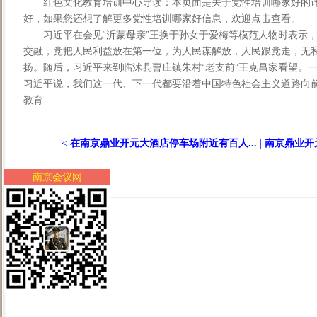
红色文化教育培训中心导读：本页面是关于党性培训哪家好的
好，如果您还想了解更多党性培训哪家好信息，欢迎点击查看。
习近平在会见“沂蒙母亲”王换于孙女于爱梅等模范人物时表示
交融，党把人民利益放在第一位，为人民谋解放，人民跟党走，无
扬。随后，习近平来到临沭县曹庄镇朱村“老支前”王克昌家看望。一
习近平说，我们这一代、下一代都要沿着中国特色社会主义道路向
教育...
<
在南京鼎业开元大酒店停车场附近有百人...
|
南京鼎业开元
南京会议网