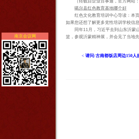
（转载自企业百事通，官方网站：http:
噶尔县红色教育基地哪个好
红色文化教育培训中心导读：本
如果您还想了解更多党性培训学校信
同年11月，习近平去到山东沂蒙
南京会议网
篮，参观沂蒙精神展，并会见了当地先
<
请问:古南都饭店周边150人的