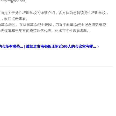
//qybst.net）
页面是关于党性培训学校的详细介绍，多方位为您解读党性培训学校，
息，欢迎点击查看。
山革命老区。在华东革命烈士陵园，习近平向革命烈士纪念塔敬献花
进模范和当年支前模范后代代表。丽水市党性教育基地...
会场有哪些...
|
谁知道古南都饭店附近500人的会议室有哪...
>