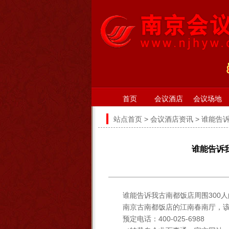
首页
会议酒店
会议场地
站点首页
>
会议酒店资讯
> 谁能告
谁能告诉
谁能告诉我古南都饭店周围300
南京古南都饭店的江南春南厅，该
预定电话：400-025-6988