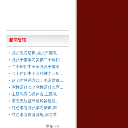
新闻资讯
党员教育培训,党员干部教
育...
党员干部学习贯彻二十届四...
二十届四中全会党员干部学...
二十届四中全会精神学习培...
赵明才联系方式，南京雷锋...
党性是什么？党性是什么意...
主题教育心得体会,主题教
育...
南京无线蓝牙讲解器租赁,
南...
红色李巷党员学习培训,南
京...
红色李巷教育基地,南京溧
水...
更多>>>