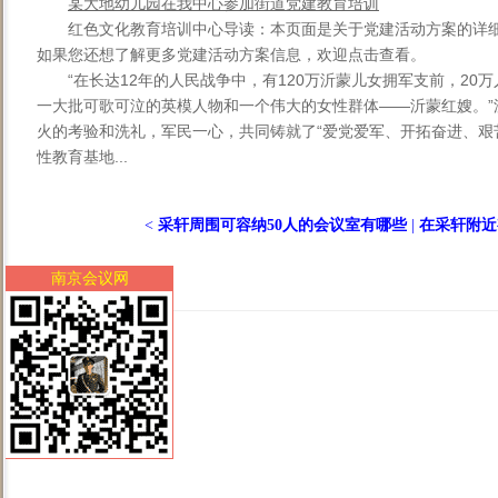
某大地幼儿园在我中心参加街道党建教育培训
红色文化教育培训中心导读：本页面是关于党建活动方案的详
如果您还想了解更多党建活动方案信息，欢迎点击查看。
“在长达12年的人民战争中，有120万沂蒙儿女拥军支前，20
一大批可歌可泣的英模人物和一个伟大的女性群体——沂蒙红嫂。”
火的考验和洗礼，军民一心，共同铸就了“爱党爱军、开拓奋进、艰
性教育基地...
<
采轩周围可容纳50人的会议室有哪些
|
在采轩附近
南京会议网