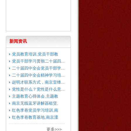
新闻资讯
党员教育培训,党员干部教
育...
党员干部学习贯彻二十届四...
二十届四中全会党员干部学...
二十届四中全会精神学习培...
赵明才联系方式，南京雷锋...
党性是什么？党性是什么意...
主题教育心得体会,主题教
育...
南京无线蓝牙讲解器租赁,
南...
红色李巷党员学习培训,南
京...
红色李巷教育基地,南京溧
水...
更多>>>