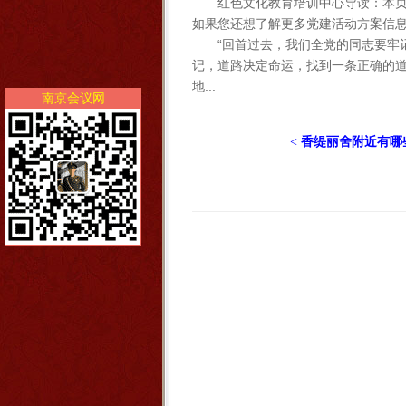
红色文化教育培训中心导读：本
如果您还想了解更多党建活动方案信
“回首过去，我们全党的同志要牢
记，道路决定命运，找到一条正确的道
地...
南京会议网
<
香缇丽舍附近有哪