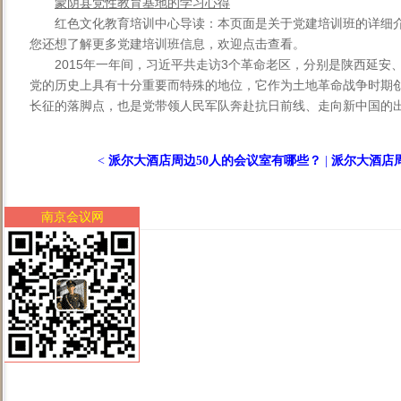
蒙阴县党性教育基地的学习心得
红色文化教育培训中心导读：本页面是关于党建培训班的详细
您还想了解更多党建培训班信息，欢迎点击查看。
2015年一年间，习近平共走访3个革命老区，分别是陕西延
党的历史上具有十分重要而特殊的地位，它作为土地革命战争时期
长征的落脚点，也是党带领人民军队奔赴抗日前线、走向新中国的出发
<
派尔大酒店周边50人的会议室有哪些？
|
派尔大酒店周
南京会议网