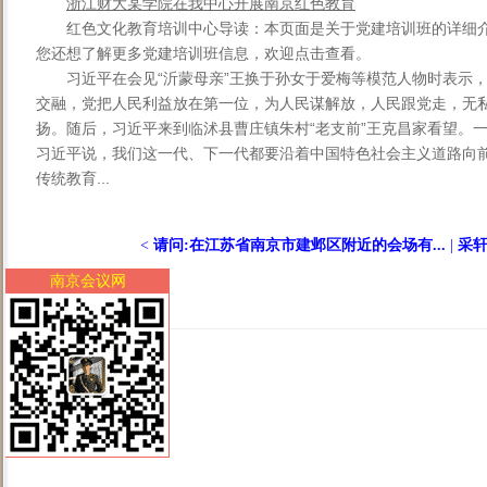
浙江财大某学院在我中心开展南京红色教育
红色文化教育培训中心导读：本页面是关于党建培训班的详细
您还想了解更多党建培训班信息，欢迎点击查看。
习近平在会见“沂蒙母亲”王换于孙女于爱梅等模范人物时表示
交融，党把人民利益放在第一位，为人民谋解放，人民跟党走，无
扬。随后，习近平来到临沭县曹庄镇朱村“老支前”王克昌家看望。一
习近平说，我们这一代、下一代都要沿着中国特色社会主义道路向
传统教育...
<
请问:在江苏省南京市建邺区附近的会场有...
|
采轩
南京会议网