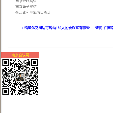
南京金旺宾馆
南京扬子宾馆
镇江兆和皇冠假日酒店
<
鸿星尔克周边可容纳180人的会议室有哪些...
|
请问:在南京
南京会议网