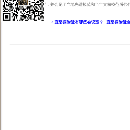
篮，参观沂蒙精神展，并会见了当地先进模范和当年支前模范后代代表
<
宜婴房附近有哪些会议室？
|
宜婴房附近台