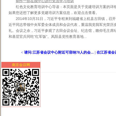
制作一部在我中心进行党员学习培训
红色文化教育培训中心导读：本页面是关于党建培训方案的详
如果您还想了解更多党建培训方案信息，欢迎点击查看。
2014年10月31日，习近平专程来到福建省上杭县古田镇，
近平同志带领中央军委全体成员和会议代表，重温我党我军光荣历
礼。会议之余，习近平参观了古田会议会址、纪念馆，瞻仰毛主席
和基层官兵同吃“红军饭”。凤阳县党性教育基地...
<
请问:江苏省会议中心附近可容纳70人的会...
|
在江苏省会议
南京会议网