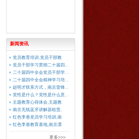
新闻资讯
党员教育培训,党员干部教
育...
党员干部学习贯彻二十届四...
二十届四中全会党员干部学...
二十届四中全会精神学习培...
赵明才联系方式，南京雷锋...
党性是什么？党性是什么意...
主题教育心得体会,主题教
育...
南京无线蓝牙讲解器租赁,
南...
红色李巷党员学习培训,南
京...
红色李巷教育基地,南京溧
水...
更多>>>