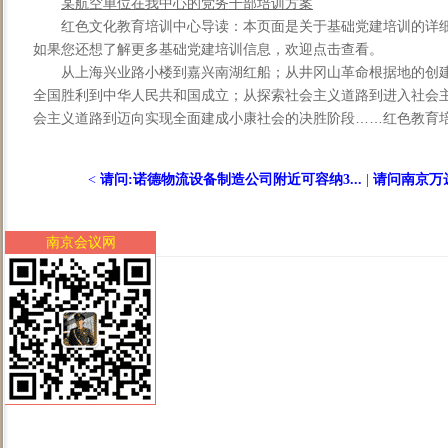
某航空单位在我中心的党务干部培训方案
红色文化教育培训中心导读：本页面是关于基础党建培训的详
如果您还想了解更多基础党建培训信息，欢迎点击查看。
从上海兴业路小楼到嘉兴南湖红船；从井冈山革命根据地的创
全国胜利到中华人民共和国成立；从探索社会主义道路到进入社会
会主义道路到迈向实现全面建成小康社会的决胜阶段……红色教育培训
<
请问:诺德物流设备制造公司附近可容纳3...
|
请问南京万达
南京会议网