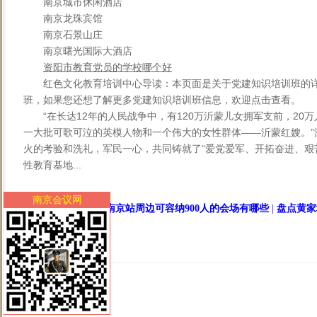
南京城市休闲酒店
南京龙珠宾馆
南京石景山庄
南京曙光国际大酒店
资阳市教育党员的学校哪个好
红色文化教育培训中心导读：本页面是关于党建知识培训班的
班，如果您还想了解更多党建知识培训班信息，欢迎点击查看。
“在长达12年的人民战争中，有120万沂蒙儿女拥军支前，20
一大批可歌可泣的英模人物和一个伟大的女性群体——沂蒙红嫂。”
火的考验和洗礼，军民一心，共同铸就了“爱党爱军、开拓奋进、艰
性教育基地...
南京会议网
<
南京站周边可容纳900人的会场有哪些
|
盘点黄家