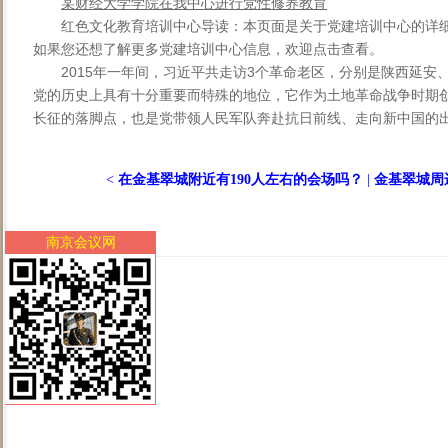
某财经大学学院在我中心进行党性修养教育
红色文化教育培训中心导读：本页面是关于党建培训中心的详
如果您还想了解更多党建培训中心信息，欢迎点击查看。
2015年一年间，习近平共走访3个革命老区，分别是陕西延
党的历史上具有十分重要而特殊的地位，它作为土地革命战争时期
长征的落脚点，也是党带领人民军队奔赴抗日前线、走向新中国的出发
<
在金基翠城附近有190人左右的会场吗？
|
金基翠城周
南京会议网