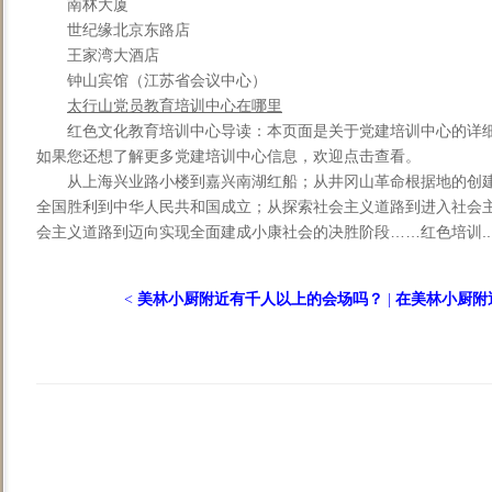
南林大厦
世纪缘北京东路店
王家湾大酒店
钟山宾馆（江苏省会议中心）
太行山党员教育培训中心在哪里
红色文化教育培训中心导读：本页面是关于党建培训中心的详
如果您还想了解更多党建培训中心信息，欢迎点击查看。
从上海兴业路小楼到嘉兴南湖红船；从井冈山革命根据地的创
全国胜利到中华人民共和国成立；从探索社会主义道路到进入社会
会主义道路到迈向实现全面建成小康社会的决胜阶段……红色培训..
<
美林小厨附近有千人以上的会场吗？
|
在美林小厨附