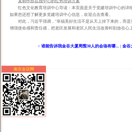
某制作部在我中心的红色培训方案
红色文化教育培训中心导读：本页面是关于党建培训中心的详
如果您还想了解更多党建培训中心信息，欢迎点击查看。
对此，习近平强调，“幸福美好生活不是从天上掉下来的，而是
增强使命感和责任感，把老区发展和老区人民生活改善时刻放在心上、
<
谁能告诉我金谷大厦周围30人的会场有哪...
|
金谷
南京会议网